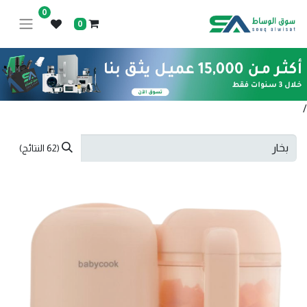
0
0
/
(62 النتائج)