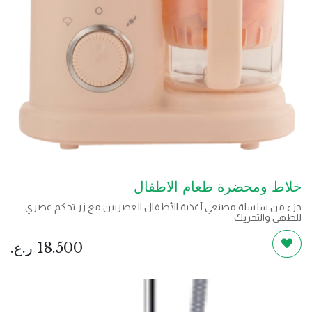
خلاط ومحضرة طعام الاطفال
جزء من سلسلة مصنعي أغذية الأطفال العصريين مع زر تحكم عصري
للطهي والتحريك
استخدم مواد آمنة ، لا تحتوي على BPA ، مصنوعة من مواد PP عالية
الجودة ، وتحتفظ بالنكهة والفيتامينات والمغذيات في الطعام لضمان
18.500
ر.ع.
سلامة المستخدمين ،
يمكن ضبط نسيج الطعام: استخدم سائل الطهي الذي تم جمعه لجعله
سلسًا أو يمزج أو يحجب أو يمنع طعام الأطفال بالبخار أو إعادة تسخينه
للحفاظ على النكهة والعناصر الغذائية
توفير الوقت: يمكن أن يصنع طعامًا رائعًا في بضع دقائق ، ويفرغ يديه ،
حتى لا يضطر الطفل إلى الانتظار ، وتقصير عملية الطهي ، ويمكن للطفل
أن يأكل بشكل أسرع دون أن يبكي.