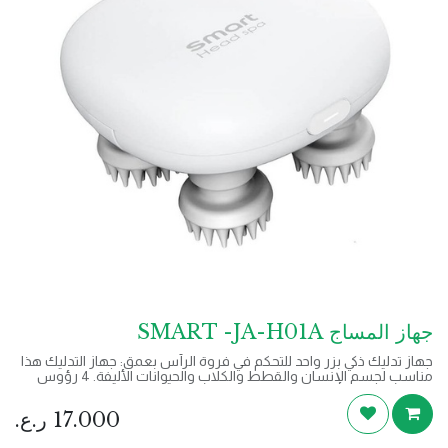
جهاز المساج SMART -JA-H01A
جهاز تدليك ذكي بزر واحد للتحكم في فروة الرأس بعمق: جهاز التدليك هذا
مناسب لجسم الإنسان والقطط والكلاب والحيوانات الأليفة. 4 رؤوس
تدليك، 76 عقد مستقلة، تدليك عميق ثلاثي الأبعاد. جهاز تدليك الشعر،
مدلك فروة الرأس، العجن اللطيف يزيد من تدفق الدم إلى فروة الرأس،
17.000
ر.ع.
مما يعزز نمو الشعر ويعزز الاسترخاء. تدليك الرأس لمدة 15 دقيقة يوميًا
يساعد على تحسين جودة النوم.