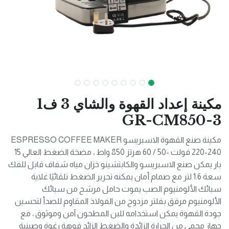
مكينة إعداد القهوة والشاي 3 ف1
GR-CM850-3
مكينة صنع القهوة الاسبريسو ESPRESSO COFFEE MAKER
220-240 فولت -50 / 60 هرتز 850 واط ، مضخة الضغط العالي 15
بار يمكن صنع الاسبريسو والكابتشينو خزان مياه شفاف قابل للفك
سعة 1.6 لتر مع صمام أمان يمكنه تحرير الضغط تلقائيًا غلاية
سبائك الألومنيوم الصب يموت حامل مرشح من سبائك
الألومنيوم مرفق بفلتر مزدوج من الفولاذ المقاوم للصدأ لتحسين
جودة القهوة يمكن استخدامه للبن المطحون آمن وموثوق ، مع
جهاز محمي من الحرارة الزائدة والضغط الزائد فوهة رغوة وصينية