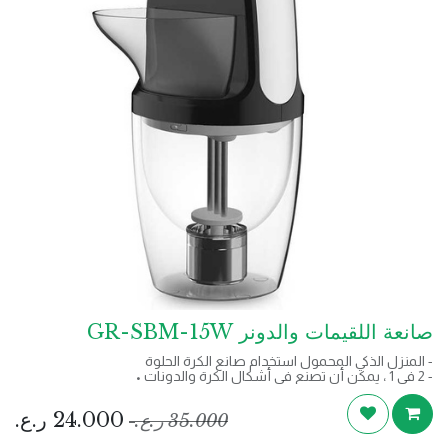
صانعة اللقيمات والدونر GR-SBM-15W
- المنزل الذكي المحمول استخدام صانع الكرة الحلوة
- 2 في 1 ، يمكن أن تصنع في أشكال الكرة والدونات •
- مادة الجسم دائم ABS
-يوزع 3 كرات عجين في المرة الواحدة
24.000
ر.ع.
35.000
ر.ع.
- سعة الوعاء 700 مل
- شاشة LED رقمية لحساب عدد الكرات الحلوة