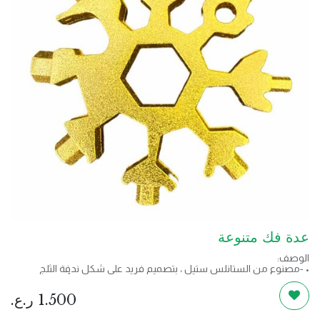
عدة فك متنوعة
الوصف:
• -مصنوع من الستانلس ستيل ، بتصميم فريد على شكل ندفة الثلج
• -محمولة وخفيفة الوزن ، تستخدم لربط سلاسل المفاتيح أو حقائب
الظهر
1.500
ر.ع.
• -متعددة الاستخدام ، يمكن استخدامها لفتح زجاجة بيرة ، تحويل المسمار ،
إصلاح التزلج على