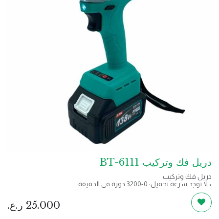
دريل فك وتركيب BT-6111
دريل فك وتركيب
• لا توجد سرعة تحميل: 0-3200 دورة في الدقيقة.
• محرك مربع: 1/2 ".
• التأثيرات في الدقيقة: 0-40001PM.
25.000
ر.ع.
• عزم الدوران: 300 نيوتن متر.
• 138VF