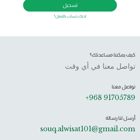
تسجيل
لديك حساب بالفعل؟
كيف يمكننا مساعدتك؟
تواصل معنا في أي وقت
تواصل معنا
+968 91705789
أرسل لنا رسالة
souq.alwisat101@gmail.com ​