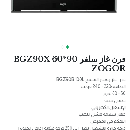
فرن غاز سلفر 90*60 BGZ90X
ZOGOR
فرن غاز زوجور المدمج BGZ90B 100L
الطاقة :220 - 240 فولت
50 - 60 هرتز
ضمان سنة
الإشعال الكهربائي
جهاز سلامة فشل اللهب
التحكم في المقبض
درجة حرارة التشغيل تصل إلى 250 درجة مئوية | داخل الضوء |