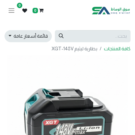
0
0
قائمة أسعار عامة
كافة المنتجات
بطارية ليثيم XGT-148V