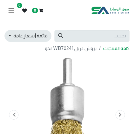
0
0
قائمة أسعار عامة
كافة المنتجات
بروش دريل WB70241 انكو