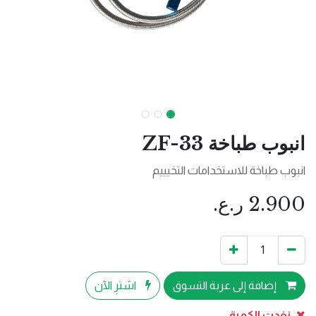
انبوب طباخة ZF-33
انبوب طباخة للاستخدامات التخيييم
2.900
ر.ع.
إضافة إلى عربة التسوق
اشترِ الآن
نفدت الكمية