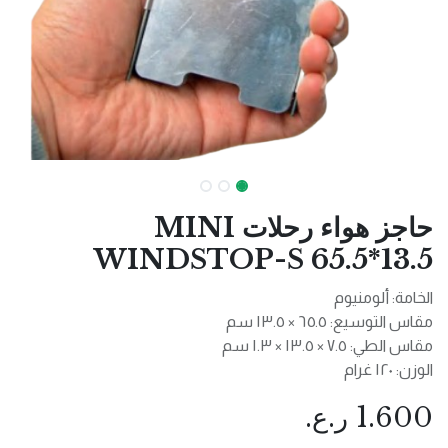
حاجز هواء رحلات MINI
WINDSTOP-S 65.5*13.5
الخامة: ألومنيوم
مقاس التوسيع: ٦٥.٥ × ١٣.٥ سم
مقاس الطي: ٧.٥ × ١٣.٥ × ١.٣ سم
الوزن: ١٢٠ غرام
1.600
ر.ع.