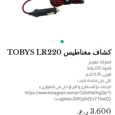
كشاف مغناطيس TOBYS LR220
الماركة: طوبيز
القوة: 220 واط
الوزن: 0.25 كجم
تاتي على قاعدة تثبيت
للرحلات و السفارى و البر او حتى فى الطوارىء
(https://www.instagram.com/p/Cs5dHa5KgG6/?
igshid=ZWQyN2ExYTkwZQ==)
3.600
ر.ع.