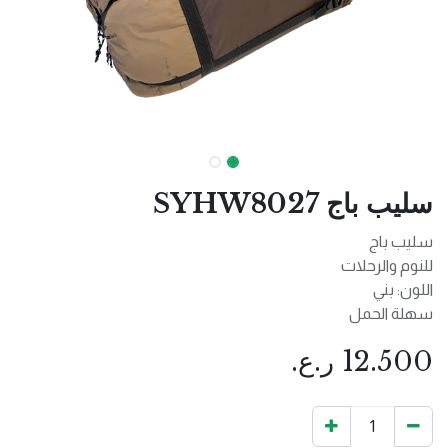
سليب باج SYHW8027
سليب باج
للنوم والرحلات
اللون: بني
سهلة الحمل
12.500
ر.ع.