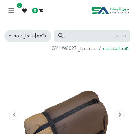
0
0
قائمة أسعار عامة
كافة المنتجات
سليب باج SYHW8027