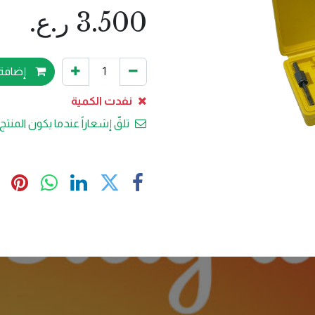
3.500
ر.ع.
إضافة 
نفدت الكمية
تلقّ إشعاراً عندما يكون المنتج 