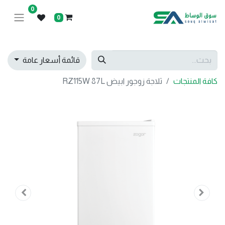
0
0
قائمة أسعار عامة
كافة المنتجات
ثلاجة زوجور ابيض RZ115W 87L