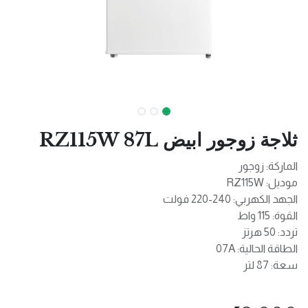
ثلاجة زوجور ابيض RZ115W 87L
الماركة: زوجور
موديل: RZ115W
الجهد الكهربي: 240-220 فولت
القوة: 115 واط
تردد: 50 هرتز
الطاقة الحالية: 07A
سعة: 87 لتر