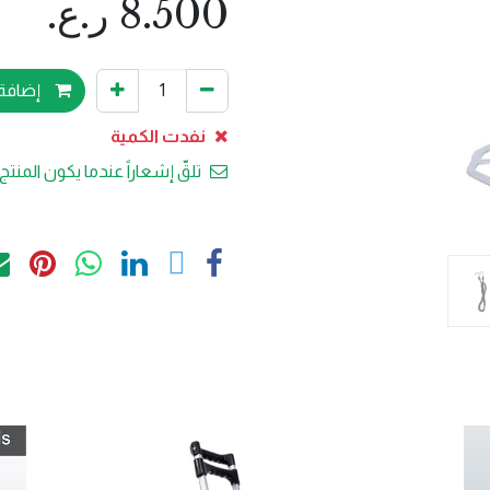
8.500
ر.ع.
إضافة 
نفدت الكمية
تلقّ إشعاراً عندما يكون المنتج 