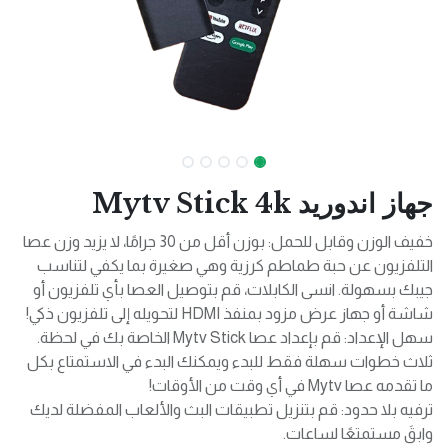
جهاز اندوريد Mytv Stick 4k
خفيف الوزن وقابل للحمل: بوزن أقل من 30 جرامًا، لا يزيد وزن عصا
التلفزيون عن حبة طماطم كرزية وهي صغيرة بما يكفي لتناسب
جيبك بسهولة. انسى الكابلات، قم بتوصيل العصا بأي تلفزيون أو
شاشة أو جهاز عرض مزود بمنفذ HDMI لتحويله إلى تلفزيون ذكي!
سهل الإعداد: قم بإعداد عصا Mytv Stick الخاصة بك في لحظة.
ثلاث خطوات سهلة فقط للبدء ويمكنك البدء في الاستمتاع بكل
ما تقدمه عصا Mytv في أي وقت من الأوقات!
ترفيه بلا حدود: قم بتنزيل تطبيقات البث والألعاب المفضلة لديك
وابقَ مستمتعًا لساعات.