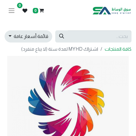
0
0
قائمة أسعار عامة
كافة المنتجات
اشتراك MYHD لمدة سنة (لا يباع منفرد)