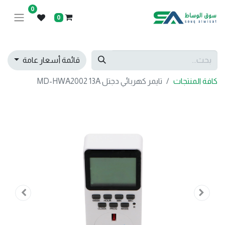
0
0
قائمة أسعار عامة
كافة المنتجات
تايمر كهربائي دجتل MD-HWA2002 13A