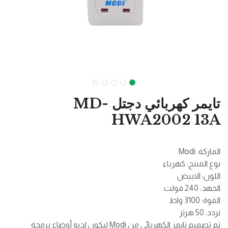
تايمر كهربائي دجتل MD-
HWA2002 13A
الماركة: Modi
نوع المنتج: كهرباء
اللون: الابيض
الجهد: 240 فولت
القوة: 3100 واط
تردد: 50 هرتز
تم تصميم تايمر الكهربائي من Modi ليكون لديه أوضاع برمجة