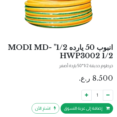
انبوب 50 يارده 1/2" MODI MD-
HWP3002 1/2
خرطوم حديقة 1/2*50 ياردة أصفر
8.500
ر.ع.
إضافة إلى عربة التسوق
اشترِ الآن