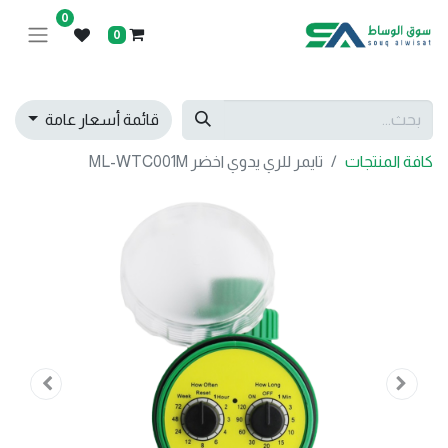
0
0
قائمة أسعار عامة
كافة المنتجات
تايمر للري يدوي اخضر ML-WTC001M