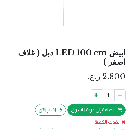
ابيض LED 100 cm دبل ( غلاف
اصفر )
2.800
ر.ع.
إضافة إلى عربة التسوق
اشترِ الآن
نفدت الكمية