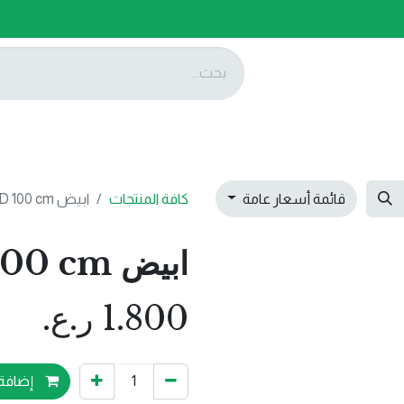
ات
عروضنا
تواصل معنا
قائمة أسعار عامة
كافة المنتجات
ابيض LED 100 cm ( غلاف اسود )
ابيض LED 100 cm ( غلاف اسود )
1.800
ر.ع.
إضافة 