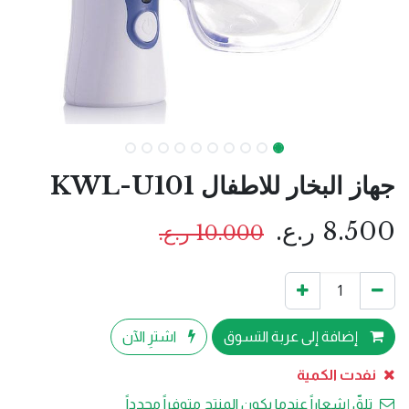
جهاز البخار للاطفال KWL-U101
8.500
ر.ع.
10.000
ر.ع.
إضافة إلى عربة التسوق
اشترِ الآن
نفدت الكمية
تلقّ إشعاراً عندما يكون المنتج متوفراً مجدداً