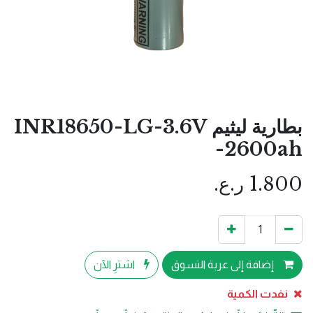
بطارية ليثيم INR18650-LG-3.6V
-2600ah
1.800
ر.ع.
إضافة إلى عربة التسوق
اشترِ الآن
نفدت الكمية