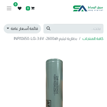
0
0
قائمة أسعار عامة
كافة المنتجات
بطارية ليثيم INR18650-LG-3.6V -2600ah