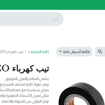
ات
عروضنا
تواصل معنا
قائمة أسعار عامة
كافة المنتجات
تيب كهرباء HPET1103 INECO
تيب كهرباء HPET1103 INECO
يضمن المتانة والعزل الموثوق
يوفر طولًا كافيًا لمختلف المشاريع 
يمتزج بسلاسة مع معظم الأسلاك 
مثالي لعزل الأسلاك الصغيرة وا
يوفر التوازن بين المرونة والحماية