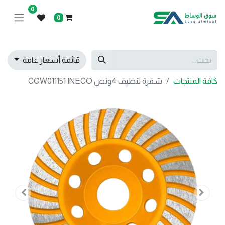
0
0
قائمة أسعار عامة
كافة المنتجات
شفرة تنظيف 4ونص CGW011151 INECO