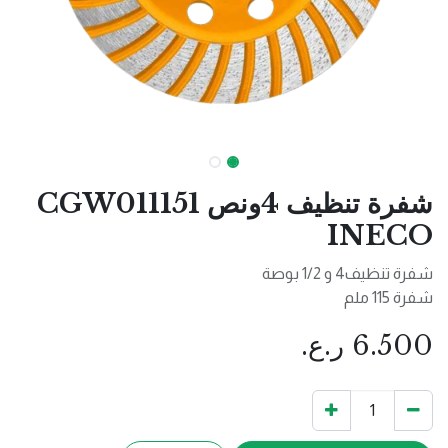
شفرة تنظيف 4ونص CGW011151
INECO
شفرة تنظيف4 و 1/2 بوصة
شفرة 115 ملم
6.500
ر.ع.