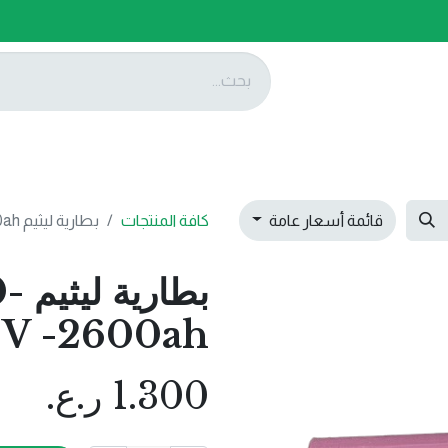
ات
عروضنا
تواصل معنا
قائمة أسعار عامة
كافة المنتجات
بطارية ليثيم ICR18650-samsung-3.6V -2600ah
بطا
6V -2600ah
1.300
ر.ع.