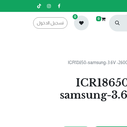
0
0
تسجيل الدخول
رية ليثيم ICR18650-
samsung-3.