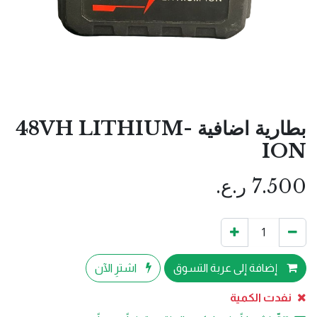
بطارية اضافية 48VH LITHIUM-
ION
7.500
ر.ع.
إضافة إلى عربة التسوق
اشترِ الآن
نفدت الكمية