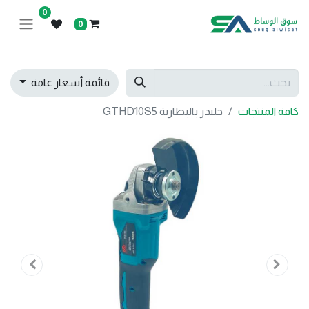
0
0
قائمة أسعار عامة
كافة المنتجات
جلندر بالبطارية GTHD10S5