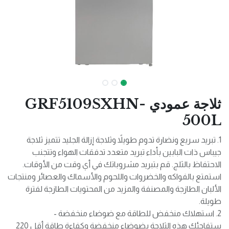
ثلاجة عمودي GRF5109SXHN-
500L
1. تبريد سريع ونضارة تدوم طويلاً وثلاجة إزالة الجليد تتميز ثلاجة
جيباس ذات البابين بأداء تبريد متعدد تدفقات الهواء وتتجنب
الاحتفاظ بالثلج. قم بتبريد مشروباتك في أي وقت من الأوقات.
استمتع بالفواكه والخضروات واللحوم والأسماك والعصائر ومنتجات
الألبان الطازجة والمصنفة والمزيد من المحتويات الطازجة لفترة
طويلة.
2. استهلاك منخفض للطاقة مع ضوضاء منخفضة -
ستفاجئك هذه الثلاجة بضوضاء منخفضة وكفاءة طاقة أقل 220