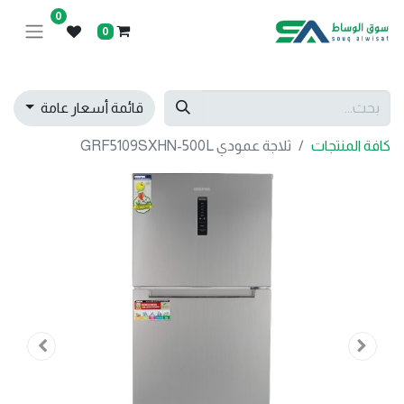
0
0
قائمة أسعار عامة
كافة المنتجات
ثلاجة عمودي GRF5109SXHN-500L