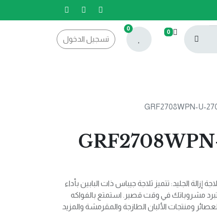
0
0
تسجيل الدخول
لاجة عمودي GRF2708WPN-
ة إزالة الجليد: تتميز ثلاجة جيباس ذات البابين بأداء
 تبرد مشروباتك في وقت قصير. استمتع بالفواكه
صائر ومنتجات الألبان الطازجة والمقرمشة والمزيد