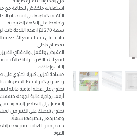
من المحتويات لفترة طويلة.
استهلاك منخفض للطاقة مع م
الثلاجة بكفاءتها في استخدام ال
وتحافظ على النكهة الطبيعية.
سعة 270 لترًا: هذه الثلاجة
قادرة على حفظ جميع الأطعمة التي 
بمصباح داخلي.
المقبض والقفل والمفتاح: الفريزر 
لمنع أطفالك وحيواناتك الأليفة م
الباب وإغلاقه.
مساحة تخزين كبيرة: تحتوي على ص
وصندوق كبير لحفظ الخضروات والفا
تحتوي على عجلة أمامية قابلة للتع
أرفف زجاجية عالية الجودة: صُممت
الوصول إلى العناصر الموجودة في
تحتوي ثلاجتك على الكثير من المشر
وهذا يجعل تنظيفها سهلاً.
جسم متين للغاية: تتميز هذه الثل
القوة.