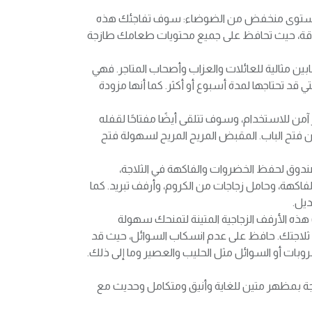
ستوى منخفض من الضوضاء: سوف تفاجئك هذه
طاقة، حيث تحافظ على جميع محتويات طعامك طازجة
 ذات البابين مثالية للعائلات والعزاب وأصحاب المتاجر. فهي
قد تحتاجها لمدة أسبوع أو أكثر. كما أنها مزودة
آمن للاستخدام، وسوف تتلقى أيضًا مفتاحًا لقفله
ن فتح الباب. المقبض المريح المريح لسهولة فتح
ندوق لحفظ الخضروات والفاكهة في الثلاجة،
كهة، وحامل زجاجات من الكروم، وأرفف تبريد. كما
ديل.
 هذه الأرفف الزجاجية المتينة لتمنحك سهولة
 ثلاجتك. حافظ على عدم انسكاب السوائل، حيث قد
وبات أو السوائل مثل الحليب والعصير وما إلى ذلك.
اجة بمظهر متين للغاية وأنيق ومتكامل وحديث مع