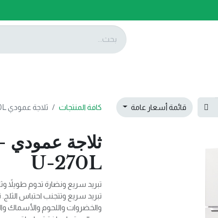
ات
عروضنا
تواصل معنا
قائمة أسعار عامة
كافة المنتجات
ثلاجة عمودي GRF2708WPN-U-270L
ث
U-270L
تبريد سريع ونضارة تدوم طويلاً وثلاج
تبريد سريع وتتجنب احتباس الثلج.
والخضروات واللحوم والأسماك والع