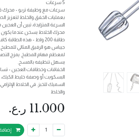
5 سرعات
بعمليات الخفق والخلط لتعزيز الط
السرعة المتزايدة، تبين أن العج
محرك الخلاط يسخن عندما يكون ال
طاقة 200 واط - هذه الطا
جيباس هو الرفيق المثالي للمطبخ.
لمعظم مهام المطبخ. يمزج التصمي
يسهل تنظيفه بالمسح.
الخفاقات وخطافات العجين - تساع
البسكويت أو وصفة خليط الكيك، و
السميك للخبز. في الخلاط الإلزام
والخلط
11.000
ر.ع.
إضافة 