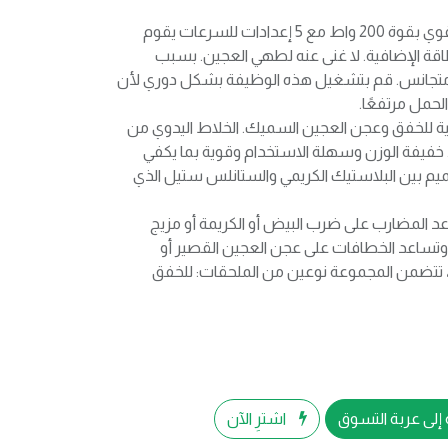
سرعات مع وظيفة تربو - محرك قوي بقوة 200 واط مع 5 إعدادات للسرعات يقوم
اقة الإضافية. لا غنى عنه لطهي العجين. بسبب
ين متجانس. قم بتشغيل هذه الوظيفة بشكل دوري لأن
حمل مرتفعًا.
قة كافية للخفق وعجن العجين السميك. الخلاط اليدوي من
 خفيفة الوزن وسهلة الاستخدام وقوية بما يكفي
م بين البلاستيك الكريمي والستانلس ستيل الذي
د المضارب على ضرب البيض أو الكريمة أو مزيج
تساعد الخطافات على عجن العجين القصير أو
ي، تتضمن المجموعة نوعين من الملحقات: للخفق
إلى عربة التسوق
اشترِ الآن