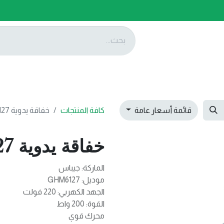
ات
عروضنا
تواصل معنا
قائمة أسعار عامة
كافة المنتجات
خفاقة يدوية GHM6127
خفاقة يدوية GHM6127
الماركة: جيباس
موديل: GHM6127
الجهد الكهربي: 220 فولت
القوة: 200 واط
محرك قوي