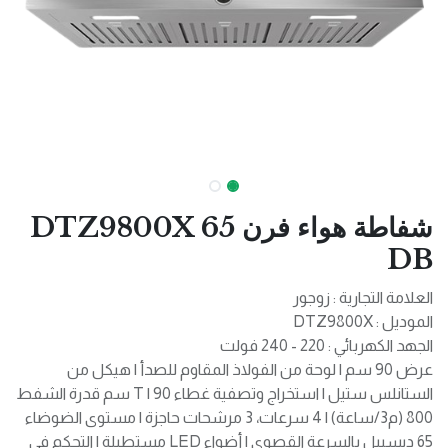
شفاطة هواء فرن DTZ9800X 65
DB
العلامة التجارية : زوجور
الموديل : DTZ9800X
الجهد الكهربائي : 220 - 240 فولت
عرض 90 سم | لوحة من الفولاذ المقاوم للصدأ | هيكل من
الستانلس ستيل | استخراج وتصفية غطاء T | 90 سم قدرة الشفط
800 (م3/ساعة) | 4 سرعات، 3 مرشحات حاجزة | مستوى الضوضاء
65 ديسيبل بالسرعة القصوى | أضواء LED مستطيلة | التحكم في