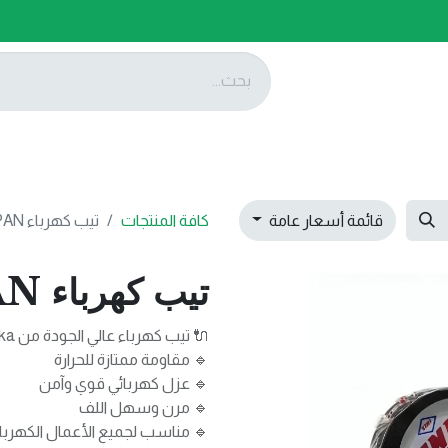
ات
عروضنا
تواصل معنا
قائمة أسعار عامة
كافة المنتجات
تيب كهرباء Denka JAPAN
تيب كهرباء Denka JAPAN
🔌 تيب كهرباء عالي الجودة من Denka اليابانية
🔹 مقاومة ممتازة للحرارة
🔹 عزل كهربائي قوي وآمن
🔹 مرن وسهل اللف
🔹 مناسب لجميع الأعمال الكهربائي