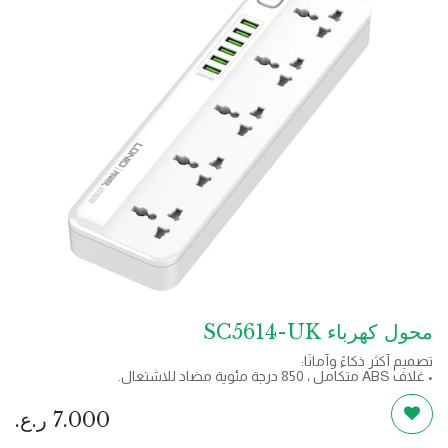
محول كهرباء SC5614-UK
تصميم أكثر ذكاءً وأمانًا:
• غلاف ABS متكامل ، 850 درجة مئوية مضاد للاشتعال.
• نحاس متكامل ، لا يوجد بقعة لحام وبتيار ثابت. خرج 2500 واط ، مناسب
لأي حجم من الأجهزة المنزلية والأجهزة المحمولة.
7.000
ر.ع.
• قم بحماية ما يصل إلى 11 جهازًا ضد التموجات والتقلبات والتداخل
الكهرومغناطيسي.