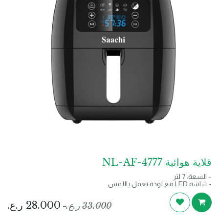
قلاية هوائية NL-AF-4777
– السعة: 7 لتر
- شاشة LED مع لوحة تعمل باللمس
– وجبات خفيفة صحية ولذيذة مقلية بدون زيت
- يمكن قلي وخبز الطعام
28.000
ر.ع.
33.000
ر.ع.
- درجة حرارة قابلة للتعديل حتى 200 درجة مئوية
- درج غير لاصق قابل للفصل