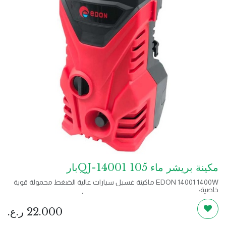
مكينة بريشر ماء QJ-14001 105بار
EDON 14001 1400W ماكينة غسيل سيارات عالية الضغط محمولة قوية
خاصية:
- شفط ذاتي للمياه يتم سحبها مباشرة من دلو أو خزان مياه
- مع عجلات ومقبض لسهولة الحركة
22.000
ر.ع.
- يمكن ربط مسدس الرش والزناد بسهولة للتخزين المتقارب
- وظيفة التشغيل / الإيقاف التلقائي