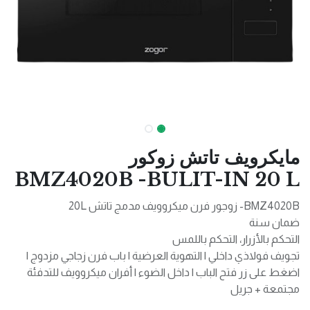
مايكرويف تاتش زوكور
BMZ4020B -BULIT-IN 20 L
BMZ4020B- زوجور فرن ميكروويف مدمج تاتش 20L
ضمان سنة
التحكم بالأزرار، التحكم باللمس
تجويف فولاذي داخلي | التهوية العرضية | باب فرن زجاجي مزدوج |
اضغط على زر فتح الباب | داخل الضوء | أفران ميكروويف للتدفئة
مجتمعة + جريل