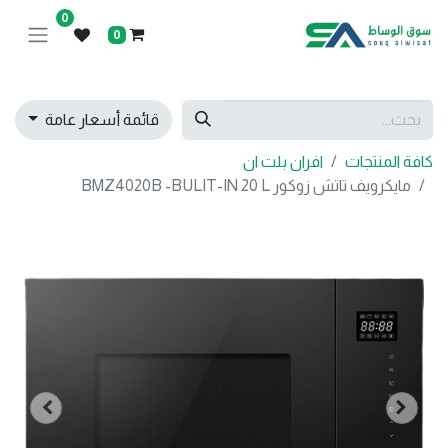
0
0
قائمة أسعار عامة
كافة المنتجات
افران بلت ان
مايكرويف تاتش زوكور BMZ4020B -BULIT-IN 20 L