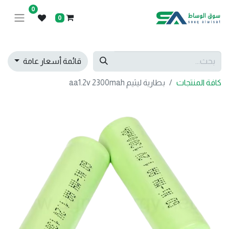
0
0
قائمة أسعار عامة
كافة المنتجات
بطارية ليثيم aa1.2v 2300mah