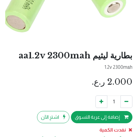
بطارية ليثيم aa1.2v 2300mah
1.2v 2300mah
2.000
ر.ع.
إضافة إلى عربة التسوق
اشترِ الآن
نفدت الكمية