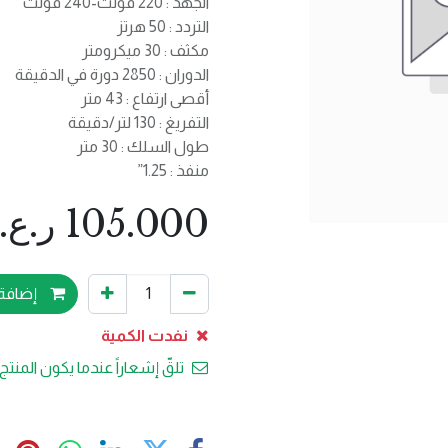
الجهد : 220 فولت-240 فولت
التردد : 50 هرتز
مكثف : 30 ميكرومتر
الدوران : 2850 دورة في الدقيقة
أقصى ارتفاع : 43 متر
التفريغ : 130 لتر/دقيقة
طول السلك : 30 متر
منفذ : 1.25”
105.000
ر.ع.
إضافة 
نفدت الكمية
تلقّ إشعاراً عندما يكون المنتج 