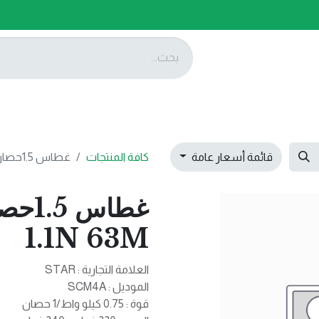
ات
عروضنا
تواصل معنا
قائمة أسعار عامة
كافة المنتجات
غطاس 1.5حصان 125SCM406A-1.1N 63M
1.1N 63M
العلامة التجارية : STAR
الموديل : SCM4A
قوة : 0.75 كيلو واط/1 حصان