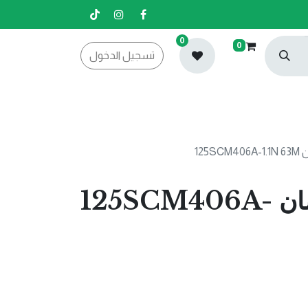
0
0
تسجيل الدخول
غطاس 1.5حصان 125SCM406A-