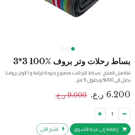
بساط رحلات وتر بروف %100 3*3
تفاصيل المنتج : بساط للرحلات مصنوع بجودة ايرانية و ( الوتر بروف)
يصل الى 100% وبطول 9 متر .
6.200
ر.ع.
9.000
ر.ع.
إضافة إلى عربة التسوق
اشترِ الآن