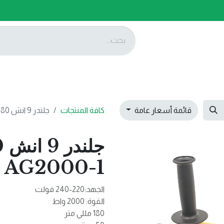
ات
عروضنا
تواصل معنا
قائمة أسعار عامة
كافة المنتجات
جلندر 9 انش 180 ملي ML-AG2000-1
AG2000-1
الجهد:220-240 فولت
القوة: 2000 واط
180 مللي متر