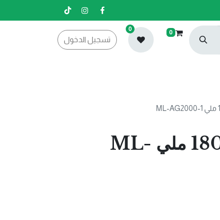
0
0
تسجيل الدخول
جلندر 9 انش 180 ملي ML-