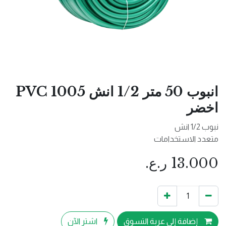
انبوب 50 متر 1/2 انش 1005 PVC
اخضر
نبوب 1/2 انش
متعدد الاستخدامات
13.000
ر.ع.
إضافة إلى عربة التسوق
اشترِ الآن