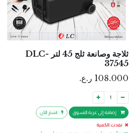
ثلاجة وصانعة ثلج 45 لتر DLC-
37545
108.000
ر.ع.
إضافة إلى عربة التسوق
اشترِ الآن
نفدت الكمية