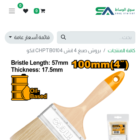
0
0
قائمة أسعار عامة
كافة المنتجات
بروش صبغ 4 انش CHPTB0104 انكو