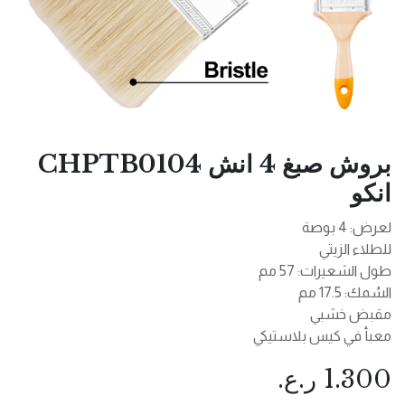
بروش صبغ 4 انش CHPTB0104
انكو
لعرض: 4 بوصة
للطلاء الزيتي
طول الشعيرات: 57 مم
السُمك: 17.5 مم
مقبض خشبي
معبأ في كيس بلاستيكي
1.300
ر.ع.