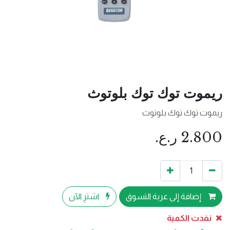
ريموت توك توك بلوتوث
ريموت توك توك بلوتوث
2.800
ر.ع.
إضافة إلى عربة التسوق
اشترِ الآن
نفدت الكمية