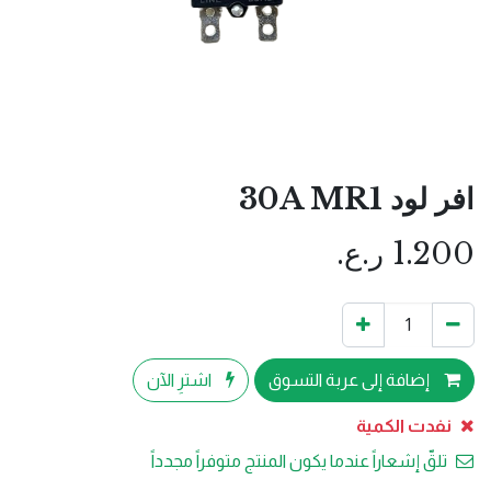
افر لود 30A MR1
1.200
ر.ع.
إضافة إلى عربة التسوق
اشترِ الآن
نفدت الكمية
تلقّ إشعاراً عندما يكون المنتج متوفراً مجدداً