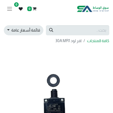
0
0
قائمة أسعار عامة
كافة المنتجات
افر لود 30A MR1