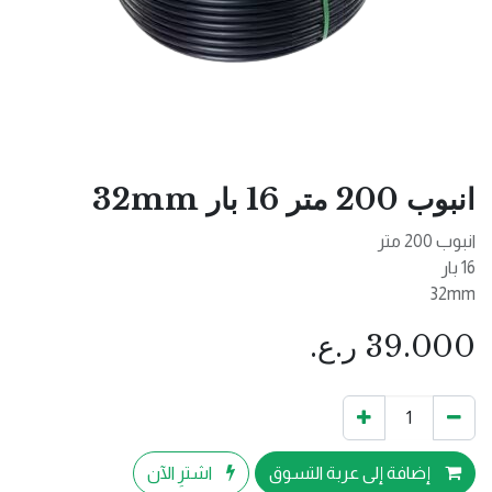
انبوب 200 متر 16 بار 32mm
انبوب 200 متر
16 بار
32mm
39.000
ر.ع.
إضافة إلى عربة التسوق
اشترِ الآن